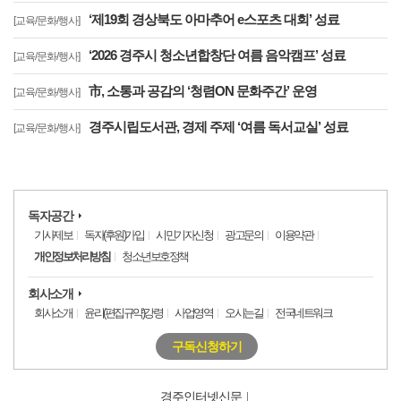
‘제19회 경상북도 아마추어 e스포츠 대회’ 성료
[교육/문화/행사]
‘2026 경주시 청소년합창단 여름 음악캠프’ 성료
[교육/문화/행사]
市, 소통과 공감의 ‘청렴ON 문화주간’ 운영
[교육/문화/행사]
경주시립도서관, 경제 주제 ‘여름 독서교실’ 성료
[교육/문화/행사]
독자공간
기사제보
독자(후원)가입
시민기자신청
광고문의
이용약관
개인정보처리방침
청소년보호정책
회사소개
회사소개
윤리(편집규약)강령
사업영역
오시는길
전국네트워크
구독신청하기
경주인터넷신문