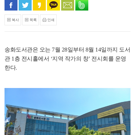
페이스북으로 공유
트위터로 공유
카카오 스토리로 공유
카카오톡으로 공유
문자로 공유
밴드로 공유
복사
목록
인쇄
송화도서관은 오는
7
월
28
일부터
8
월
14
일까지 도서
관
1
층 전시홀에서
‘
지역 작가의 창
’
전시회를 운영
한다
.