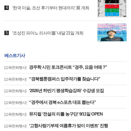
‘한국 미술, 조선 후기부터 현대까지’ 展 개최
‘조성진 피아노 리사이틀’ 내달 21일 개최
베스트기사
경주학 시민 토크콘서트 “경주, 요즘 어때 ?”
[교육/문화/행사]
“경북웹툰캠퍼스 입주작가를 찾습니다”
[교육/문화/행사]
‘2026년 하반기 평생학습강좌’ 수강생 모집
[교육/문화/행사]
“경주에서 경북 e스포츠 대표 뽑는다”
[교육/문화/행사]
뮤지컬 ‘전설의 리틀 농구단’ 9/11일 OPEN
[교육/문화/행사]
‘고향사랑기부제 여름휴가 맞이 이벤트’ 진행
[교육/문화/행사]