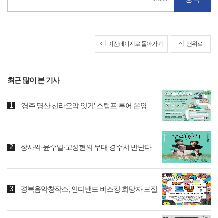
이전페이지로 돌아가기
맨위로
최근 많이 본 기사
‘경주 명산 신라오악 잇기’ 스탬프 투어 운영
장사익·윤수일·고성현의 무대 경주서 만난다
경북음악창작소, 인디밴드 버스킹 희망자 모집