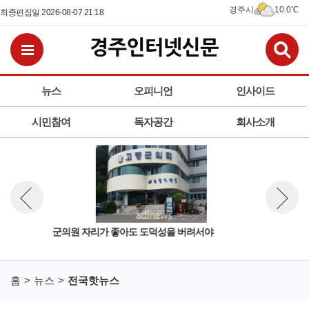
경주시
10.0℃
최종편집일 2026-08-07 21:18
검
전체메뉴보기
뉴스
오피니언
인사이드
시민참여
독자공간
회사소개
군의원 자리가 좋아도 도덕성을 버려서야
독자
뉴스 이전보기
뉴스 다
홈
뉴스
전국핫뉴스