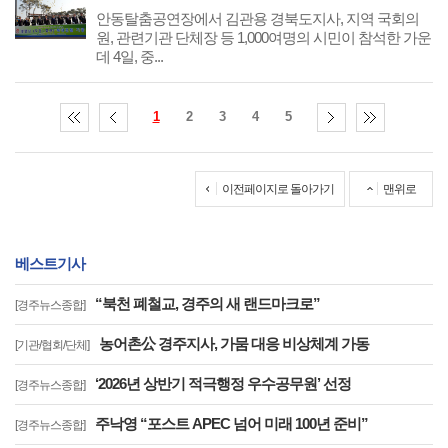
안동탈춤공연장에서 김관용 경북도지사, 지역 국회의
원, 관련기관 단체장 등 1,000여명의 시민이 참석한 가운
데 4일, 중...
1
2
3
4
5
이전페이지로 돌아가기
맨위로
베스트기사
“북천 폐철교, 경주의 새 랜드마크로”
[경주뉴스종합]
농어촌公 경주지사, 가뭄 대응 비상체계 가동
[기관/협회/단체]
‘2026년 상반기 적극행정 우수공무원’ 선정
[경주뉴스종합]
주낙영 “포스트 APEC 넘어 미래 100년 준비”
[경주뉴스종합]