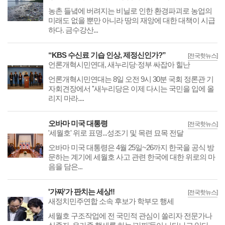
농촌 들녘에 버려지는 비닐로 인한 환경파괴로 농업의
미래도 없을 뿐만 아니라 땅의 재앙에 대한 대책이 시급
하다. 금수강산...
“KBS 수신료 기습 인상, 제정신인가?”
[전국핫뉴스]
언론개혁시민연대, 새누리당·정부 싸잡아 힐난
언론개혁시민연대는 8일 오전 9시 30분 국회 정론관 기
자회견장에서 ''새누리당은 이제 다시는 국민을 입에 올
리지 마라....
오바마 미국 대통령
[전국핫뉴스]
'세월호' 위로 표명...성조기 및 목련 묘목 전달
오바마 미국 대통령은 4월 25일~26까지 한국을 공식 방
문하는 계기에 세월호 사고 관련 한국에 대한 위로의 마
음을 담은...
'가짜'가 판치는 세상!!
[전국핫뉴스]
새정치민주연합 소속 후보가 학부모 행세
세월호 구조작업에 전 국민적 관심이 쏠리자 전문가나