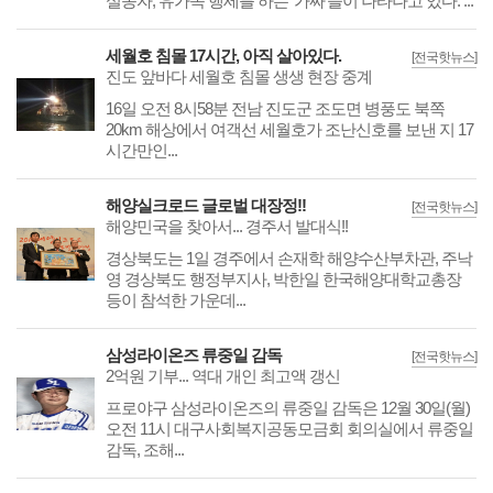
실종자, 유가족 행세를 하는 ‘가짜’들이 나타나고 있다. ...
세월호 침몰 17시간, 아직 살아있다.
[전국핫뉴스]
진도 앞바다 세월호 침몰 생생 현장 중계
16일 오전 8시58분 전남 진도군 조도면 병풍도 북쪽
20km 해상에서 여객선 세월호가 조난신호를 보낸 지 17
시간만인...
해양실크로드 글로벌 대장정!!
[전국핫뉴스]
해양민국을 찾아서... 경주서 발대식!!
경상북도는 1일 경주에서 손재학 해양수산부차관, 주낙
영 경상북도 행정부지사, 박한일 한국해양대학교총장
등이 참석한 가운데...
삼성라이온즈 류중일 감독
[전국핫뉴스]
2억원 기부... 역대 개인 최고액 갱신
프로야구 삼성라이온즈의 류중일 감독은 12월 30일(월)
오전 11시 대구사회복지공동모금회 회의실에서 류중일
감독, 조해...