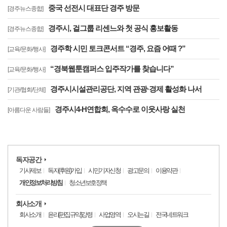
중국 선전시 대표단 경주 방문
[경주뉴스종합]
경주시, 걸그룹 리센느와 첫 공식 홍보활동
[경주뉴스종합]
경주학 시민 토크콘서트 “경주, 요즘 어때 ?”
[교육/문화/행사]
“경북웹툰캠퍼스 입주작가를 찾습니다”
[교육/문화/행사]
경주시시설관리공단, 지역 관광·경제 활성화 나서
[기관/협회/단체]
경주시4-H연합회, 옥수수로 이웃사랑 실천
[아름다운 사람들]
독자공간
기사제보
독자(후원)가입
시민기자신청
광고문의
이용약관
개인정보처리방침
청소년보호정책
회사소개
회사소개
윤리(편집규약)강령
사업영역
오시는길
전국네트워크