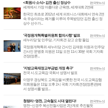
<회원사 소식> 김천 출신 정상수
[전국핫뉴스]
세계에서 가장 아름다운 근육맨, 세계대회 2연패
한국인 최초로 2012년 세계 피트니스 대회에서 연속 2연
속 우승이라는 쾌거를 이루며 주목받았던 김천 출신 정
상수 선수가...
'국정원개혁특별위원회 합의사항' 발표
[전국핫뉴스]
새누리당 및 민주당, 기자회견 갖고 순항 돌입
국정원개혁특위 새누리당 간사인 김재원 의원과 민주당
간사인 문병호 의원은 11일 오전 11시 30분 국회 기자회
견장(정론...
'지방교육재정교부금법 개정 촉구'
[전국핫뉴스]
전국 시.도교육감 국회서 성명서 발표
이영우 경상북도 교육감을 비롯한 전국 시.도교육감협
의회원들은 11일 오후 2시 국회 기자회견장(정론관)에
서 성명서를 발표...
청량리~영천, 고속철도 시대 열린다!
[전국핫뉴스]
영천~신경주 복선전철사업은 2단계로 추진될듯