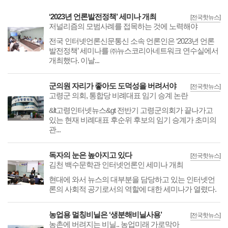
‘2023년 언론발전정책’ 세미나 개최
[전국핫뉴스]
저널리즘의 모범사례를 접목하는 것에 노력해야
전국 인터넷언론신문통신 소속 언론인은 ‘2023년 언론
발전정책’ 세미나를 ㈜뉴스코리아네트워크 연수실에서
개최했다. 이날...
군의원 자리가 좋아도 도덕성을 버려서야
[전국핫뉴스]
고령군 의회, 통합당 비례대표 임기 승계 논란
&lt고령인터넷뉴스&gt 전반기 고령군의회가 끝나가고
있는 현재 비례대표 후순위 후보의 임기 승계가 초미의
관...
독자의 눈은 높아지고 있다
[전국핫뉴스]
김천 백수문학관 인터넷언론인 세미나 개최
현대에 와서 뉴스의 대부분을 담당하고 있는 인터넷언
론의 사회적 공기로서의 역할에 대한 세미나가 열렸다.
농업용 멀칭비닐은 ‘생분해비닐사용’
[전국핫뉴스]
농촌에 버려지는 비닐.. 농업미래 가로막아