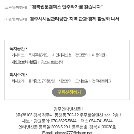
“경북웹툰캠퍼스 입주작가를 찾습니다”
[교육/문화/행사]
경주시시설관리공단, 지역 관광·경제 활성화 나서
[기관/협회/단체]
독자공간
기사제보
독자(후원)가입
시민기자신청
광고문의
이용약관
개인정보처리방침
청소년보호정책
회사소개
회사소개
윤리(편집규약)강령
사업영역
오시는길
전국네트워크
구독신청하기
경주인터넷신문
(우)38103 경북 경주시 동천동 702-12 우주로얄맨션 상가 2층
제보ㆍ광고문의: 070-8625-5844
팩스 054-741-5844
인터넷신문 등록일:2006.5.29
등록번호: 경북 아00020호
E-mail : gjnews777@daum.net