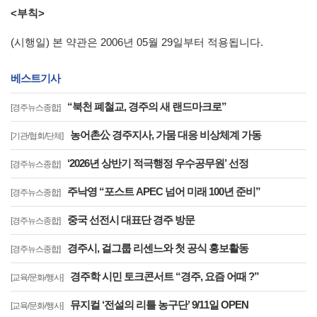
<부칙>
(시행일) 본 약관은 2006년 05월 29일부터 적용됩니다.
베스트기사
“북천 폐철교, 경주의 새 랜드마크로”
[경주뉴스종합]
농어촌公 경주지사, 가뭄 대응 비상체계 가동
[기관/협회/단체]
‘2026년 상반기 적극행정 우수공무원’ 선정
[경주뉴스종합]
주낙영 “포스트 APEC 넘어 미래 100년 준비”
[경주뉴스종합]
중국 선전시 대표단 경주 방문
[경주뉴스종합]
경주시, 걸그룹 리센느와 첫 공식 홍보활동
[경주뉴스종합]
경주학 시민 토크콘서트 “경주, 요즘 어때 ?”
[교육/문화/행사]
뮤지컬 ‘전설의 리틀 농구단’ 9/11일 OPEN
[교육/문화/행사]