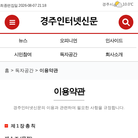
경주시
10.0℃
최종편집일 2026-08-07 21:18
검
전체메뉴보기
뉴스
오피니언
인사이드
시민참여
독자공간
회사소개
홈
독자공간
이용약관
이용약관
경주인터넷신문의 이용과 관련하여 필요한 사항을 규정합니다.
제 1 장 총 칙