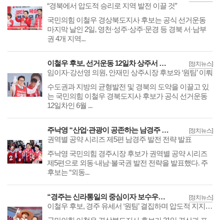
“경북에서 압도적 승리로 지역 발전 이끌 것”
국민의힘 이철우 경상북도지사 후보는 공식 선거운동
마지막 날인 2일, 영천·성주·상주·문경 등 경북 서·남부
권 4개 지역...
이철우 후보, 선거운동 12일차 상주서 집중유세
[정치뉴스]
임이자·강선영 의원, 안재민 상주시장 후보와 ‘원팀’ 이뤄
수도권과 지방의 균형발전 및 경북의 도약을 이끌고 있
는 국민의힘 이철우 경북도지사 후보가 공식 선거운동
12일차인 6월 ...
주낙영 “산업·관광이 공존하는 남경주 시대 열겠다”
[정치뉴스]
권역별 공약 시리즈 제5편 남경주 발전 전략 발표
주낙영 국민의힘 경주시장 후보가 권역별 공약 시리즈
제5편으로 외동·내남·불국권 발전 전략을 발표했다. 주
후보는 “외동...
“경주는 신라통일의 중심이자 보수우파의 심장”
[정치뉴스]
이철우 후보, 경주 유세서 ‘원팀’ 결집하며 압도적 지지 호소