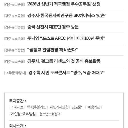
‘2026년 상반기 적극행정 우수공무원’ 선정
[경주뉴스종합]
경주시·한국원자력연구원·SK하이닉스 ‘맞손’
[경주뉴스종합]
중국 선전시 대표단 경주 방문
[경주뉴스종합]
주낙영 “포스트 APEC 넘어 미래 100년 준비”
[경주뉴스종합]
“월정교 관람환경 확 바꾼다”
[경주뉴스종합]
경주시, 걸그룹 리센느와 첫 공식 홍보활동
[경주뉴스종합]
경주학 시민 토크콘서트 “경주, 요즘 어때 ?”
[교육/문화/행사]
독자공간
기사제보
독자(후원)가입
시민기자신청
광고문의
이용약관
개인정보처리방침
청소년보호정책
회사소개