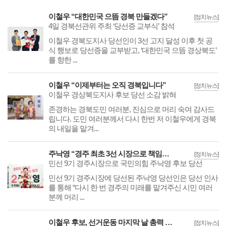
이철우 “대한민국 으뜸 경북 만들겠다”
[정치뉴스]
4일 경북선관위 주최 ‘당선증 교부식’ 참석
이철우 경북도지사 당선인이 3선 고지 달성 이후 첫 공
식 행보로 당선증을 교부받고, ‘대한민국 으뜸 경상북도’
를 향한 ...
이철우 “이제부터는 오직 경북입니다”
[정치뉴스]
이철우 경상북도지사 후보 당선 소감 밝혀
존경하는 경북도민 여러분, 진심으로 머리 숙여 감사드
립니다. 도민 여러분께서 다시 한번 저 이철우에게 경북
의 내일을 맡겨...
주낙영 “경주 최초 3선 시장으로 책임감 느껴”
[정치뉴스]
민선 9기 경주시장으로 국민의힘 주낙영 후보 당선
민선 9기 경주시장에 당선된 주낙영 당선인은 당선 인사
를 통해 “다시 한 번 경주의 미래를 맡겨주신 시민 여러
분께 머리 ...
이철우 후보, 선거운동 마지막 날 총력 유세
[정치뉴스]