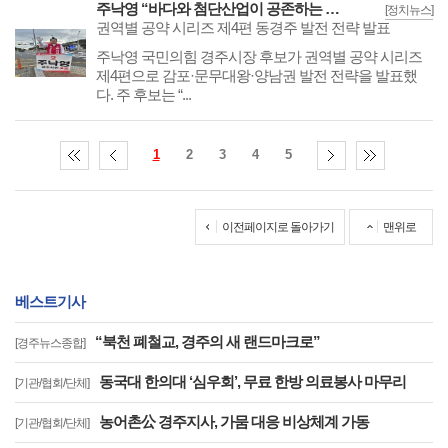
주낙영 “바다와 첨단산업이 공존하는 동경주”
[정치뉴스]
권역별 공약 시리즈 제4편 동경주 발전 전략 발표
주낙영 국민의힘 경주시장 후보가 권역별 공약 시리즈
제4편으로 감포·문무대왕·양남권 발전 전략을 발표했
다. 주 후보는 “...
1
2
3
4
5
이전페이지로 돌아가기
맨위로
베스트기사
“북천 폐철교, 경주의 새 랜드마크로”
[경주뉴스종합]
동국대 한의대 ‘심우회’, 무료 한방 의료봉사 마무리
[기관/협회/단체]
농어촌公 경주지사, 가뭄 대응 비상체계 가동
[기관/협회/단체]