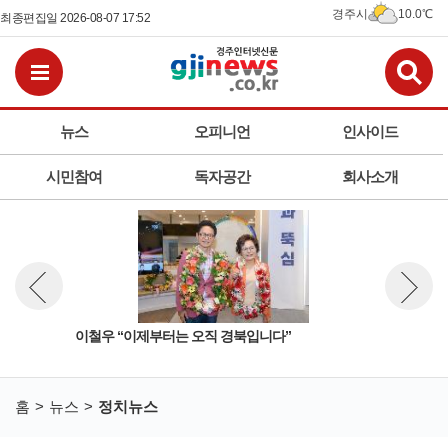
경주시
10.0℃
최종편집일 2026-08-07 17:52
검
전체메뉴보기
뉴스
오피니언
인사이드
시민참여
독자공간
회사소개
이철우 “이제부터는 오직 경북입니다”
주낙
뉴스 이전보기
뉴스 다
홈
뉴스
정치뉴스