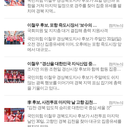
국민의힘 이철우 경상북도지사 후보가 31일 경산과 포
항을 거쳐 마지막 일정으로 경주를 찾아 집중 유세를 펼
치며 경북 지역...
이철우 후보, 포항 죽도시장서 ‘보수의 힘’ 결집
[정치뉴스]
국회의원 및 지지층 대거 결집해 총력 지원사격
국민의힘 이철우 경상북도지사 후보가 주말인 31일(일)
오전 경산 집중유세에 이어, 오후에는 포항 죽도시장 앞
에서 대규모...
이철우 “경산을 대한민국 지식산업 중심지로”
[정치뉴스]
조지연 의원·조현일 경산시장 후보와 함께 합동 집중유세
국민의힘 이철우 경상북도지사 후보가 주말에도 쉬지
않는 광폭 행보를 이어가며 경북 지역 표심 잡기에 총력
을 기울이고 있다...
李 후보, 사전투표 마지막 날 고향 김천서 집중유세
[정치뉴스]
“김천·경북 압도적 승리로 대한민국 중심 세울 것”
국민의힘 이철우 경북도지사 후보가 사전투표 마지막
날인 30일, 고향인 경북 김천을 찾아 대규모 집중유세를
펼치며 막판 ...