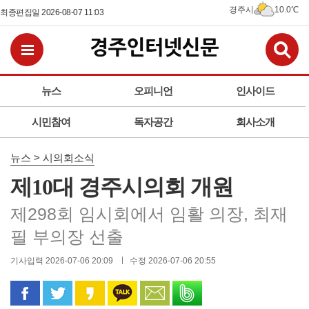
경주시
10.0℃
최종편집일 2026-08-07 11:03
검
전체메뉴보기
뉴스
오피니언
인사이드
시민참여
독자공간
회사소개
뉴스 > 시의회소식
제10대 경주시의회 개원
제298회 임시회에서 임활 의장, 최재
필 부의장 선출
기사입력 2026-07-06 20:09
수정 2026-07-06 20:55
페이스북으로 공유
트위터로 공유
카카오 스토리로 공유
카카오톡으로 공유
문자로 공유
밴드로 공유