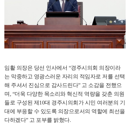
임활 의장은 당선 인사에서
“
경주시의회 의장이라
는 막중하고 영광스러운 자리의 적임자로 저를 선택
해 주셔서 진심으로 감사드린다
”
고 소감을 전했으
며
, “
더욱 다양한 목소리와 혁신적 역량을 갖춘 의원
들로 구성된 제
10
대 경주시의회가 시민 여러분의 기
대에 부응할 수 있도록 의장으로서의 역할에 최선을
다하겠다
”
고 포부를 밝혔다
.