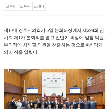
복사
목록
인쇄
제
10
대 경주시의회가
6
일 본회의장에서 제
298
회 임
시회 제
1
차 본회의를 열고 전반기 의장에 임활 의원
,
부의장에 최재필 의원을 선출하는 것으로
4
년 임기
의 시작을 알렸다
.