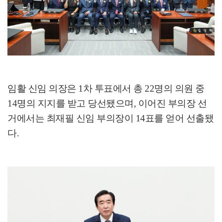
임활 신임 의장은
1
차 투표에서 총
22
명의 의원 중
14
명의 지지를 받고 당선됐으며
,
이어진 부의장 선
거에서는 최재필 신임 부의장이
14
표를 얻어 선출됐
다
.