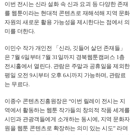
이번 전시는 신라 설화 속 신과 요괴 등 다양한 존재
를 웹툰이라는 현대적 콘텐츠로 재해석해 지역 문화
자원의 새로운 활용 가능성을 제시한다는 점에서 의
미를 더한다
.
이민수 작가 개인전
「
신라
,
깃들어 살던 존재들
」
은
7
월
6
일부터
7
월
31
일까지 경북웹툰캠퍼스
1
층
전시홀에서 열린다
.
관람은 주말과 공휴일을 제외한
평일 오전
9
시부터 오후
6
시까지 가능하며
,
관람료
는 무료다
.
이종수 콘텐츠진흥원장은
“
이번 릴레이 전시는 지
역에서 활동하는 웹툰 작가들의 창의적 작품 세계를
시민과 관광객들에게 소개하는 동시에
,
지역 문화자
원을 웹툰 콘텐츠로 확장하는 의미 있는 시도
”
라며