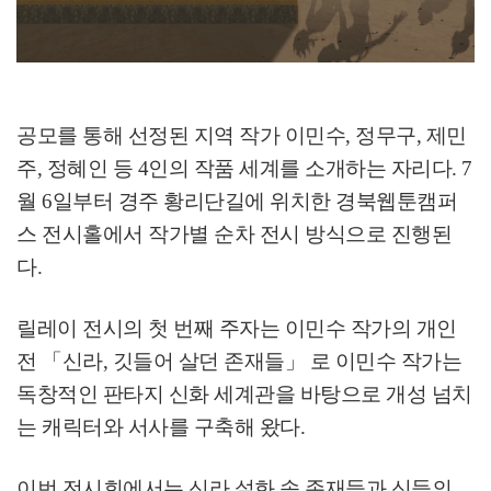
공모를 통해 선정된 지역 작가 이민수
,
정무구
,
제민
주
,
정혜인 등
4
인의 작품 세계를 소개하는 자리다
. 7
월
6
일부터 경주 황리단길에 위치한 경북웹툰캠퍼
스 전시홀에서 작가별 순차 전시 방식으로 진행된
다
.
릴레이 전시의 첫 번째 주자는 이민수 작가의 개인
전
「
신라
,
깃들어 살던 존재들
」
로 이민수 작가는
독창적인 판타지 신화 세계관을 바탕으로 개성 넘치
는 캐릭터와 서사를 구축해 왔다
.
이번 전시회에서는 신라 설화 속 존재들과 신들의