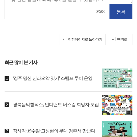
0
/500
이전페이지로 돌아가기
맨위로
최근 많이 본 기사
‘경주 명산 신라오악 잇기’ 스탬프 투어 운영
경북음악창작소, 인디밴드 버스킹 희망자 모집
장사익·윤수일·고성현의 무대 경주서 만난다