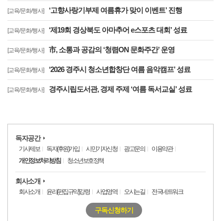
‘고향사랑기부제 여름휴가 맞이 이벤트’ 진행
[교육/문화/행사]
‘제19회 경상북도 아마추어 e스포츠 대회’ 성료
[교육/문화/행사]
市, 소통과 공감의 ‘청렴ON 문화주간’ 운영
[교육/문화/행사]
‘2026 경주시 청소년합창단 여름 음악캠프’ 성료
[교육/문화/행사]
경주시립도서관, 경제 주제 ‘여름 독서교실’ 성료
[교육/문화/행사]
독자공간
기사제보
독자(후원)가입
시민기자신청
광고문의
이용약관
개인정보처리방침
청소년보호정책
회사소개
회사소개
윤리(편집규약)강령
사업영역
오시는길
전국네트워크
구독신청하기