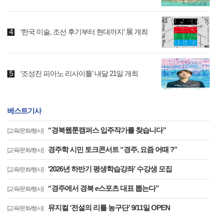
‘한국 미술, 조선 후기부터 현대까지’ 展 개최
‘조성진 피아노 리사이틀’ 내달 21일 개최
베스트기사
“경북웹툰캠퍼스 입주작가를 찾습니다”
[교육/문화/행사]
경주학 시민 토크콘서트 “경주, 요즘 어때 ?”
[교육/문화/행사]
‘2026년 하반기 평생학습강좌’ 수강생 모집
[교육/문화/행사]
“경주에서 경북 e스포츠 대표 뽑는다”
[교육/문화/행사]
뮤지컬 ‘전설의 리틀 농구단’ 9/11일 OPEN
[교육/문화/행사]