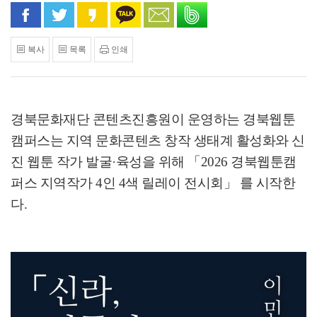
페이스북으로 공유
트위터로 공유
카카오 스토리로 공유
카카오톡으로 공유
문자로 공유
밴드로 공유
복사
목록
인쇄
경북문화재단 콘텐츠진흥원이 운영하는 경북웹툰
캠퍼스는 지역 문화콘텐츠 창작 생태계 활성화와 신
진 웹툰 작가 발굴
·
육성을 위해
「
2026
경북웹툰캠
퍼스 지역작가
4
인
4
색 릴레이 전시회
」
를 시작한
다
.