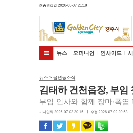
최종편집일 2026-08-07 21:18
전체메뉴보기
뉴스
오피니언
인사이드
시
뉴스 > 읍면동소식
김태하 건천읍장, 부임 
부임 인사와 함께 장마·폭염
기사입력 2026-07-02 20:15
수정 2026-07-02 20:53
페이스북으로 공유
트위터로 공유
카카오 스토리로 공유
카카오톡으로 공유
밴드로 공유