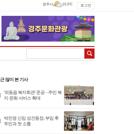
경주시
10.0℃
로그인
검색
근 많이 본 기사
‘외동읍 복지회관’ 준공···주민 복
지·문화 서비스 확대
박진영 신임 성건동장, 부임 후
주민과 첫 소통