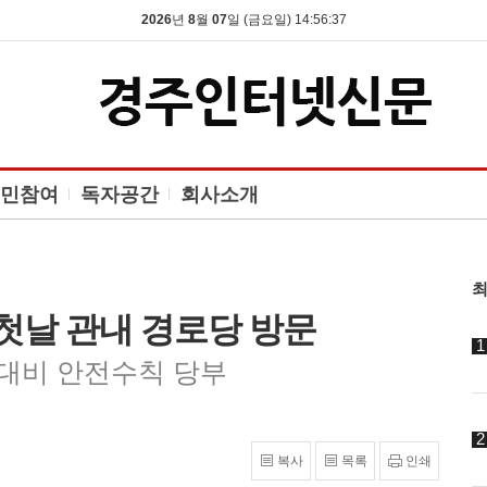
2026
년
8
월
07
일 (금요일) 14:56:38
민참여
독자공간
회사소개
최
첫날 관내 경로당 방문
 대비 안전수칙 당부
복사
목록
인쇄