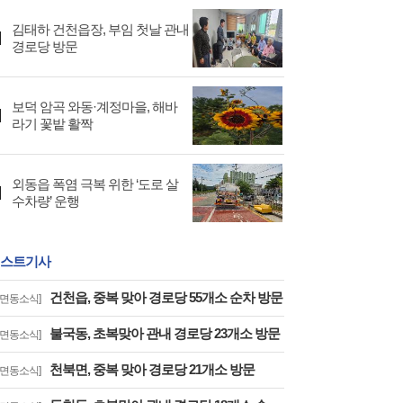
김태하 건천읍장, 부임 첫날 관내
경로당 방문
보덕 암곡 와동·계정마을, 해바
라기 꽃밭 활짝
외동읍 폭염 극복 위한 ‘도로 살
수차량’ 운행
스트기사
건천읍, 중복 맞아 경로당 55개소 순차 방문
읍면동소식]
불국동, 초복맞아 관내 경로당 23개소 방문
읍면동소식]
천북면, 중복 맞아 경로당 21개소 방문
읍면동소식]