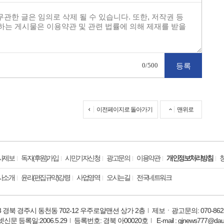
0
/500
이전페이지로 돌아가기
맨위로
사제보
독자(후원)가입
시민기자신청
광고문의
이용약관
개인정보처리방침
사소개
윤리(편집규약)강령
사업영역
오시는길
전국네트워크
03 경북 경주시 동천동 702-12 우주로얄맨션 상가 2층
제보ㆍ광고문의: 070-8625
신문 등록일:2006.5.29
등록번호: 경북 아00020호
E-mail : gjnews777@da