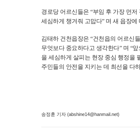
경로당 어르신들은
“
부임 후 가장 먼저
세심하게 챙겨줘 고맙다
”
며 새 읍장에
김태하 건천읍장은
“
건천읍의 어르신들
무엇보다 중요하다고 생각한다
”
며
“
앞
을 세심하게 살피는 현장 중심 행정을 
주민들의 안전을 지키는 데 최선을 다
송정훈 기자 (abshine14@hanmail.net)