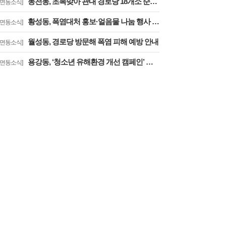
동천동, 초복맞아 관내 경로당 18개소 순회 방문
읍면동소식]
황성동, 폭염대처 홍보·얼음물 나눔 행사 개최
읍면동소식]
월성동, 경로당 방문해 폭염 피해 예방 안내
읍면동소식]
용강동, ‘청소년 유해환경 개선 캠페인’ 실시
읍면동소식]