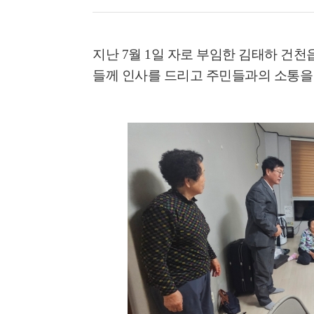
지난
7
월
1
일 자로 부임한 김태하 건천
들께 인사를 드리고 주민들과의 소통을