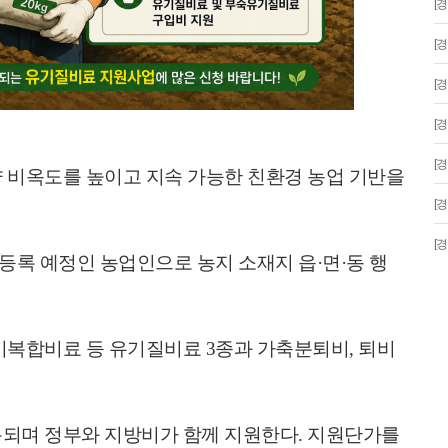
[
[
[
[
[
 비옥도를 높이고 지속 가능한 친환경 농업 기반을
[
[
등록 예정인 농업인으로 농지 소재지 읍
·
면
·
동 행
기복합비료 등 유기질비료
3
종과 가축분퇴비
,
퇴비
용되며 정부와 지방비가 함께 지원한다
.
지원단가를