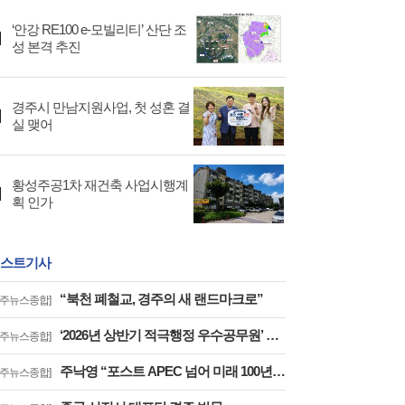
‘안강 RE100 e-모빌리티’ 산단 조
성 본격 추진
경주시 만남지원사업, 첫 성혼 결
실 맺어
황성주공1차 재건축 사업시행계
획 인가
스트기사
“북천 폐철교, 경주의 새 랜드마크로”
경주뉴스종합]
‘2026년 상반기 적극행정 우수공무원’ 선정
경주뉴스종합]
주낙영 “포스트 APEC 넘어 미래 100년 준비”
경주뉴스종합]