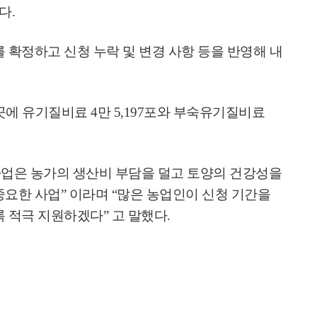
한다
.
 확정하고 신청 누락 및 변경 사항 등을 반영해 내
곳에 유기질비료
4
만
5,197
포와 부숙유기질비료
업은 농가의 생산비 부담을 덜고 토양의 건강성을
중요한 사업
”
이라며
“
많은 농업인이 신청 기간을
록 적극 지원하겠다
”
고 말했다
.