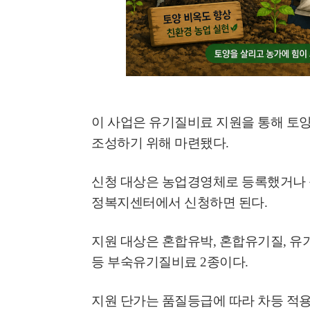
이 사업은 유기질비료 지원을 통해 토양
조성하기 위해 마련됐다
.
신청 대상은 농업경영체로 등록했거나 
정복지센터에서 신청하면 된다
.
지원 대상은 혼합유박
,
혼합유기질
,
유
등 부숙유기질비료
2
종이다
.
지원 단가는 품질등급에 따라 차등 적