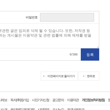
비밀번호
0
/500
이전페이지로 돌아가기
맨위로
사제보
독자(후원)가입
시민기자신청
광고문의
이용약관
개인정보처리방침
사소개
윤리(편집규약)강령
사업영역
오시는길
전국네트워크