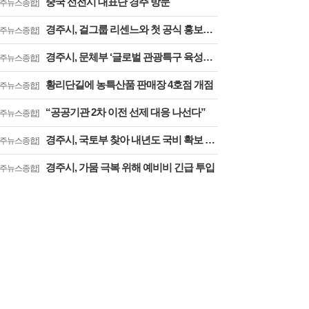
중국 선전시 대표단 경주 방문
경주뉴스종합]
경주시, 걸그룹 리센느와 첫 공식 홍보활동
경주뉴스종합]
경주시, 문체부 ‘글로벌 관광특구 육성사업’ 선정
경주뉴스종합]
황리단길에 농특산품 판매장 4호점 개점
경주뉴스종합]
“공공기관 2차 이전 선제 대응 나선다”
경주뉴스종합]
경주시, 국토부 찾아 내년도 국비 확보 총력
경주뉴스종합]
경주시, 가뭄 극복 위해 예비비 긴급 투입
경주뉴스종합]