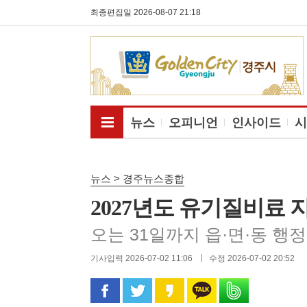
최종편집일 2026-08-07 21:18
전체메뉴보기
뉴스
오피니언
인사이드
시
뉴스 > 경주뉴스종합
2027년도 유기질비료 
오는 31일까지 읍·면·동 행
기사입력 2026-07-02 11:06
수정 2026-07-02 20:52
페이스북으로 공유
트위터로 공유
카카오 스토리로 공유
카카오톡으로 공유
밴드로 공유