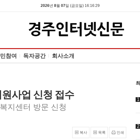
2026
년
8
월
07
일 (금요일) 16:16:30
민참여
독자공간
회사소개
최
지원사업 신청 접수
정복지센터 방문 신청
복사
목록
인쇄