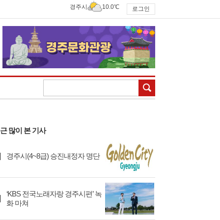
경주시
10.0℃
로그인
검색
근 많이 본 기사
경주시(4~8급) 승진내정자 명단
‘KBS 전국노래자랑 경주시편’ 녹
화 마쳐