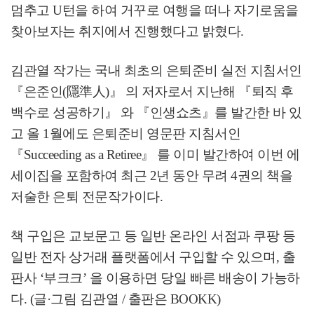
멈추고
U
턴을 하여 거꾸로 여행을 떠나 자기로움을
찾아보자는 취지에서 진행했다고 밝혔다
.
김관열 작가는 국내 최초의 은퇴준비 실전 지침서인
『
은준인
(
隱準人
)
』
의 저자로서 지난해
『
퇴직 후
백수로 성공하기
』
와
『
인생쇼츠
』
를 발간한 바 있
고 올
1
월에도 은퇴준비 영문판 지침서인
『
Succeeding as a Retiree
』
를 이미 발간하여 이번 에
세이집을 포함하여 최근
2
년 동안 무려
4
권의 책을
저술한 은퇴 전문작가이다
.
책 구입은 교보문고 등 일반 온라인 서점과 쿠팡 등
일반 전자 상거래 플랫폼에서 구입할 수 있으며
,
출
판사
‘
부크크
’
을 이용하면 당일 빠른 배송이 가능하
다
. (
글
·
그림 김관열
/
출판은
BOOKK)