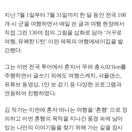
지난
7
월
1
일부터
7
월
31
일까지 한 달 동안 전국
108
개 시
·
군을 여행하면서 매일 쓴 글과 여행 현장에서
직접 그린
130
여 점의 그림을 삽화로 담아
‘
거꾸로
여행
,
유쾌한
U
턴
’
이란 제목의 여행에세이집을 발
간했다
.
그는 이번 전국 투어에서 혼자서 무려 총
6,021km
를
주행하면서 글쓰기 외에도 여행스케치
,
셔플댄스
,
유튜브 동영상
, 1
만 보 걷기 등 다양한 프로그램과
연동하여 진행하였다
.
김 작가는 이번에 혼자 떠나는 여행을
‘
혼행
’
으로 정
의하고 이번 혼행의 목적을 지나간 풍경 속에 남아
있는 나만의 이야기들을 찾기 위해 가는 길을 잠시