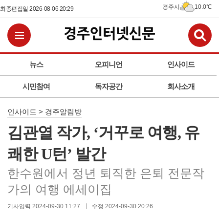
경주시
10.0℃
최종편집일 2026-08-06 20:29
검
전체메뉴보기
뉴스
오피니언
인사이드
시민참여
독자공간
회사소개
인사이드 > 경주알림방
김관열 작가, ‘거꾸로 여행, 유
쾌한 U턴’ 발간
한수원에서 정년 퇴직한 은퇴 전문작
가의 여행 에세이집
기사입력 2024-09-30 11:27
수정 2024-09-30 20:26