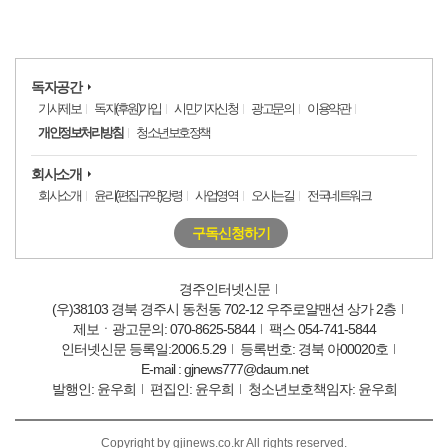
독자공간
기사제보
독자(후원)가입
시민기자신청
광고문의
이용약관
개인정보처리방침
청소년보호정책
회사소개
회사소개
윤리(편집규약)강령
사업영역
오시는길
전국네트워크
구독신청하기
경주인터넷신문
(우)38103 경북 경주시 동천동 702-12 우주로얄맨션 상가 2층
제보ㆍ광고문의: 070-8625-5844
팩스 054-741-5844
인터넷신문 등록일:2006.5.29
등록번호: 경북 아00020호
E-mail : gjnews777@daum.net
발행인: 윤우희
편집인: 윤우희
청소년보호책임자: 윤우희
Copyright by gjinews.co.kr All rights reserved.