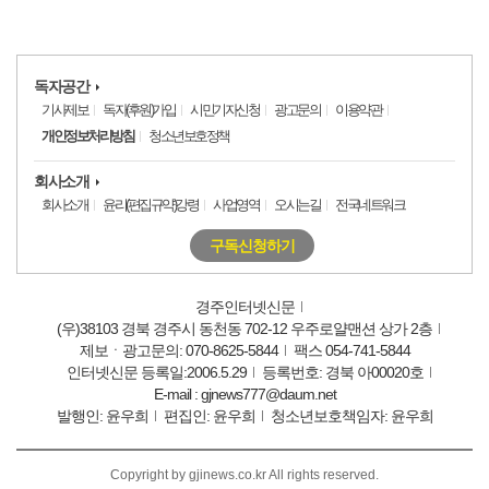
독자공간
기사제보
독자(후원)가입
시민기자신청
광고문의
이용약관
개인정보처리방침
청소년보호정책
회사소개
회사소개
윤리(편집규약)강령
사업영역
오시는길
전국네트워크
구독신청하기
경주인터넷신문
(우)38103 경북 경주시 동천동 702-12 우주로얄맨션 상가 2층
제보ㆍ광고문의: 070-8625-5844
팩스 054-741-5844
인터넷신문 등록일:2006.5.29
등록번호: 경북 아00020호
E-mail : gjnews777@daum.net
발행인: 윤우희
편집인: 윤우희
청소년보호책임자: 윤우희
Copyright by gjinews.co.kr All rights reserved.