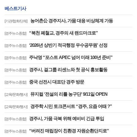
베스트기사
농어촌公 경주지사, 가뭄 대응 비상체계 가동
[기관/협회/단체]
“북천 폐철교, 경주의 새 랜드마크로”
[경주뉴스종합]
‘2026년 상반기 적극행정 우수공무원’ 선정
[경주뉴스종합]
주낙영 “포스트 APEC 넘어 미래 100년 준비”
[경주뉴스종합]
경주시, 걸그룹 리센느와 첫 공식 홍보활동
[경주뉴스종합]
중국 선전시 대표단 경주 방문
[경주뉴스종합]
뮤지컬 ‘전설의 리틀 농구단’ 9/11일 OPEN
[교육/문화/행사]
경주학 시민 토크콘서트 “경주, 요즘 어때 ?”
[교육/문화/행사]
경주시, 가뭄 극복 위해 예비비 긴급 투입
[경주뉴스종합]
“버려진 매립장이 친환경 자원순환단지로”
[경주뉴스종합]