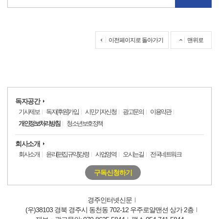
이전페이지로 돌아가기
맨위로
독자공간
기사제보
독자(후원)가입
시민기자신청
광고문의
이용약관
개인정보처리방침
청소년보호정책
회사소개
회사소개
윤리(편집규약)강령
사업영역
오시는길
전국네트워크
구독신청하기
경주인터넷신문
(우)38103 경북 경주시 동천동 702-12 우주로얄맨션 상가 2층