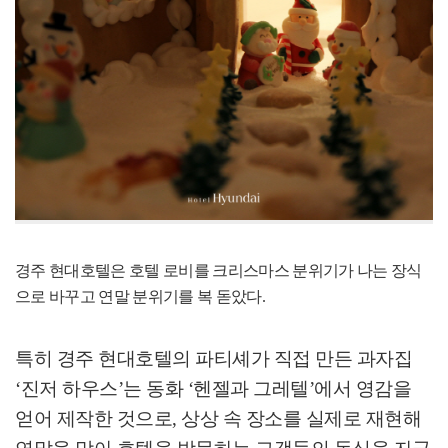
경주 현대호텔은 호텔 로비를 크리스마스 분위기가 나는 장식
으로 바꾸고 연말 분위기를 복 돋았다
.
특히 경주 현대호텔의 파티셰가 직접 만든 과자집
‘
진저 하우스
’
는 동화
‘
헨젤과 그레텔
’
에서 영감을
얻어 제작한 것으로
,
상상 속 장소를 실제로 재현해