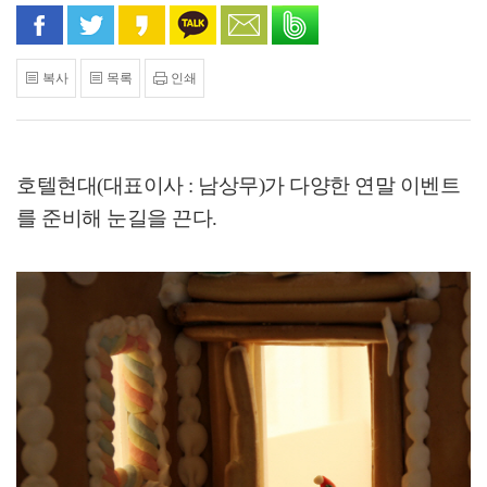
페이스북으로 공유
트위터로 공유
카카오 스토리로 공유
카카오톡으로 공유
문자로 공유
밴드로 공유
복사
목록
인쇄
호텔현대
(
대표이사
:
남상무
)
가 다양한 연말 이벤트
를 준비해 눈길을 끈다
.