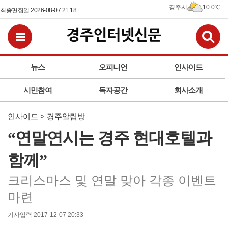
경주시
10.0℃
최종편집일 2026-08-07 21:18
검
전체메뉴보기
뉴스
오피니언
인사이드
시민참여
독자공간
회사소개
인사이드 > 경주알림방
“연말연시는 경주 현대호텔과
함께”
크리스마스 및 연말 맞아 각종 이벤트
마련
기사입력 2017-12-07 20:33